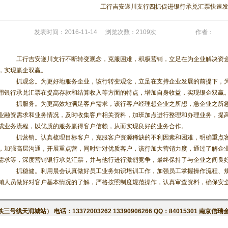
工行吉安遂川支行四抓促进银行承兑汇票快速
发表时间：2016-11-14
浏览次数：2109次
作者：
工行吉安遂川支行不断转变观念，克服困难，积极营销，立足在为企业解决资金
，实现赢企双赢。
抓观念。为更好地服务企业，该行转变观念，立足在支持企业发展的前提下，为
用银行承兑汇票在提高存款和结算收入等方面的特点，增加自身收益，实现银企双赢
抓服务。为更高效地满足客户需求，该行客户经理想企业之所想，急企业之所急
业融资需求和业务情况，及时收集客户相关资料，加班加点进行整理和办理业务，提
成业务流程，以优质的服务赢得客户信赖，从而实现良好的业务合作。
抓营销。认真梳理目标客户，克服客户资源稀缺的不利因素和困难，明确重点客
，加强高层沟通，开展重点营，同时针对优质客户，该行加大营销力度，通过了解企
需求等，深度营销银行承兑汇票，并与他行进行激烈竞争，最终保持了与企业之间良
抓稳健。利用晨会认真做好员工业务知识培训工作，加强员工掌握操作流程、规
销人员做好对客户基本情况的了解，严格按照制度规范操作，认真审查资料，确保安
润城站） 电话：13372003262 13390906266 QQ：84015301 南京